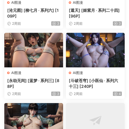
AI图漫
AI图漫
[沧元图] [柳七月 · 系列六] [1
[遮天] [姬紫月 · 系列二十四]
09P]
[96P]
2周前
3
2周前
3
AI图漫
AI图漫
[永劫无间] [蓝梦 · 系列三] [8
[斗破苍穹] [小医仙 · 系列六
8P]
十三] [240P]
2周前
3
2周前
4