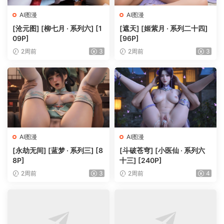
AI图漫
AI图漫
[沧元图] [柳七月 · 系列六] [1
[遮天] [姬紫月 · 系列二十四]
09P]
[96P]
2周前
3
2周前
3
AI图漫
AI图漫
[永劫无间] [蓝梦 · 系列三] [8
[斗破苍穹] [小医仙 · 系列六
8P]
十三] [240P]
2周前
3
2周前
4