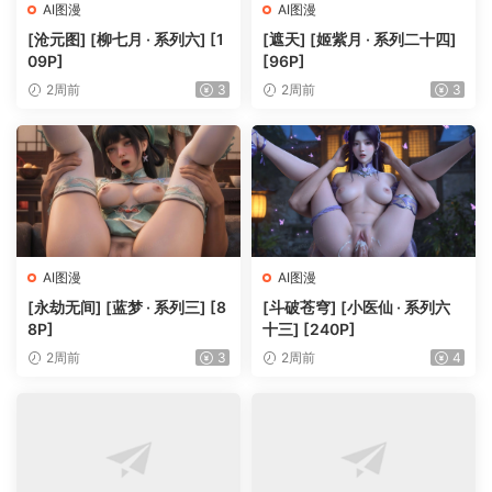
AI图漫
AI图漫
[沧元图] [柳七月 · 系列六] [1
[遮天] [姬紫月 · 系列二十四]
09P]
[96P]
2周前
3
2周前
3
AI图漫
AI图漫
[永劫无间] [蓝梦 · 系列三] [8
[斗破苍穹] [小医仙 · 系列六
8P]
十三] [240P]
2周前
3
2周前
4