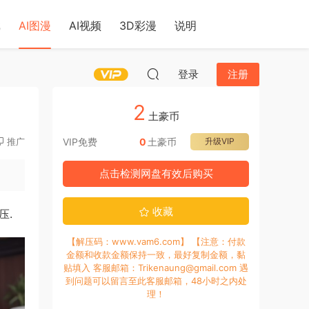
戏
AI图漫
AI视频
3D彩漫
说明
登录
注册
2
土豪币
推广
VIP免费
0
土豪币
升级VIP
点击检测网盘有效后购买
收藏
压.
【解压码：www.vam6.com】 【注意：付款
金额和收款金额保持一致，最好复制金额，黏
贴填入 客服邮箱：Trikenaung@gmail.com 遇
到问题可以留言至此客服邮箱，48小时之内处
理！