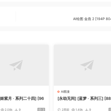
AI绘图 金燕 2 [194P 80
AI图漫
[姬紫月 · 系列二十四] [96
[永劫无间] [蓝梦 · 系列三] [88
2.08k
9
3
2周前
1.49k
9