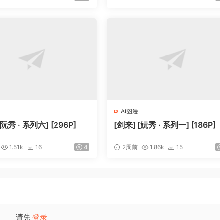
AI图漫
[阮秀 · 系列六] [296P]
[剑来] [妧秀 · 系列一] [186P]
1.51k
16
4
2周前
1.86k
15
请先
登录