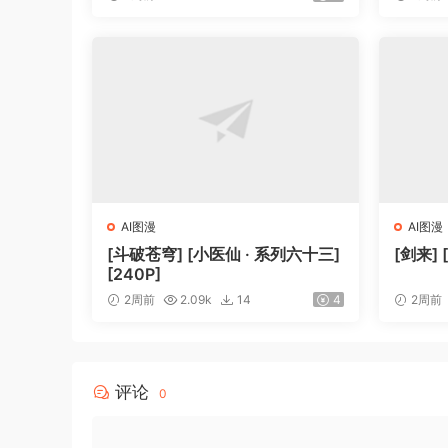
AI图漫
AI图漫
[斗破苍穹] [小医仙 · 系列六十三]
[剑来] 
[240P]
2周前
2.09k
14
4
2周前
评论
0