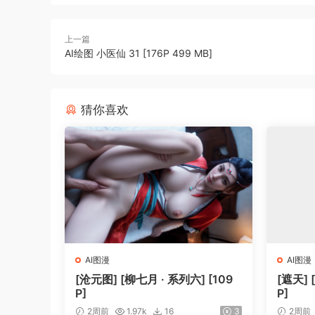
上一篇
‎‎‎‎‎‎‎‎‎AI绘图 小医仙 31 [176P 499 MB]
猜你喜欢
AI图漫
AI图漫
[沧元图] [柳七月 · 系列六] [109
[遮天] 
P]
P]
2周前
1.97k
16
3
2周前