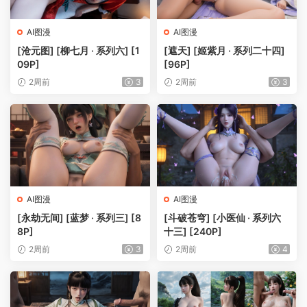
AI图漫
AI图漫
[沧元图] [柳七月 · 系列六] [1
[遮天] [姬紫月 · 系列二十四]
09P]
[96P]
2周前
3
2周前
3
AI图漫
AI图漫
[永劫无间] [蓝梦 · 系列三] [8
[斗破苍穹] [小医仙 · 系列六
8P]
十三] [240P]
2周前
3
2周前
4