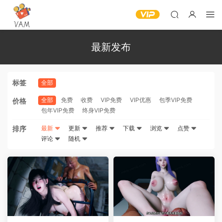
最新发布
标签
全部
全部
免费
收费
VIP免费
VIP优惠
包季VIP免费
价格
包年VIP免费
终身VIP免费
排序
最新
更新
推荐
下载
浏览
点赞
评论
随机