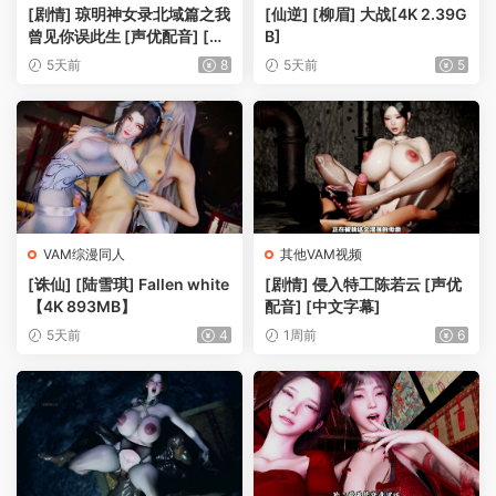
[剧情] 琼明神女录北域篇之我
[仙逆] [柳眉] 大战[4K 2.39G
曾见你误此生 [声优配音] [中
B]
文字幕]【2K 11.7GB】
5天前
8
5天前
5
VAM综漫同人
其他VAM视频
[诛仙] [陆雪琪] Fallen white
[剧情] 侵入特工陈若云 [声优
【4K 893MB】
配音] [中文字幕]
5天前
4
1周前
6