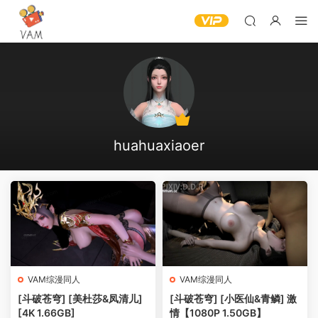
huahuaxiaoer
VAM综漫同人
VAM综漫同人
[斗破苍穹] [美杜莎&凤清儿]
[斗破苍穹] [小医仙&青鳞] 激
[4K 1.66GB]
情【1080P 1.50GB】