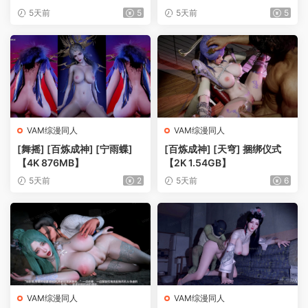
5天前
5
5天前
5
VAM综漫同人
VAM综漫同人
[舞摇] [百炼成神] [宁雨蝶]
[百炼成神] [天穹] 捆绑仪式
【4K 876MB】
【2K 1.54GB】
5天前
2
5天前
6
VAM综漫同人
VAM综漫同人