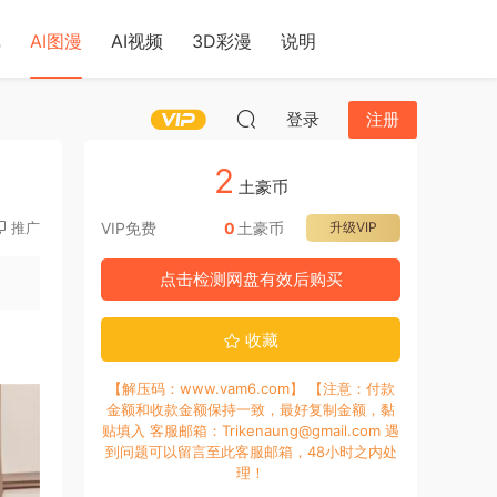
戏
AI图漫
AI视频
3D彩漫
说明
登录
注册
2
土豪币
推广
VIP免费
0
土豪币
升级VIP
点击检测网盘有效后购买
收藏
【解压码：www.vam6.com】 【注意：付款
金额和收款金额保持一致，最好复制金额，黏
贴填入 客服邮箱：Trikenaung@gmail.com 遇
到问题可以留言至此客服邮箱，48小时之内处
理！