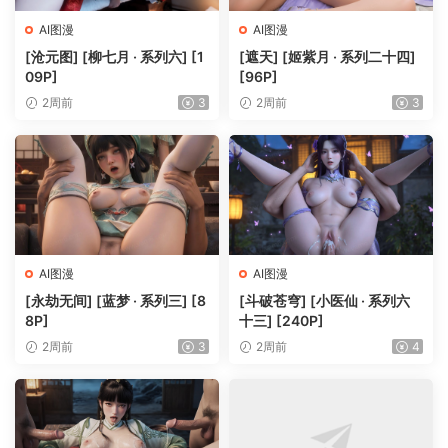
AI图漫
AI图漫
[沧元图] [柳七月 · 系列六] [1
[遮天] [姬紫月 · 系列二十四]
09P]
[96P]
2周前
3
2周前
3
AI图漫
AI图漫
[永劫无间] [蓝梦 · 系列三] [8
[斗破苍穹] [小医仙 · 系列六
8P]
十三] [240P]
2周前
3
2周前
4