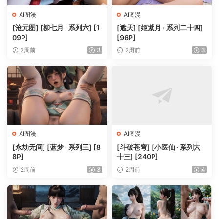
AI图漫
AI图漫
[沧元图] [柳七月 · 系列六] [1
[遮天] [姬紫月 · 系列二十四]
09P]
[96P]
2周前
3
2周前
3
AI图漫
AI图漫
[永劫无间] [蓝梦 · 系列三] [8
[斗破苍穹] [小医仙 · 系列六
8P]
十三] [240P]
2周前
3
2周前
4