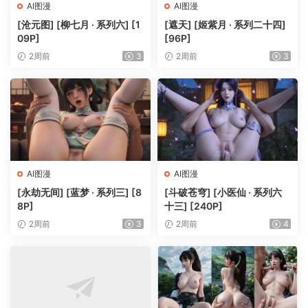
AI图漫
AI图漫
[沧元图] [柳七月 · 系列六] [1
[遮天] [姬紫月 · 系列二十四]
09P]
[96P]
2周前
3
2周前
3
AI图漫
AI图漫
[永劫无间] [蓝梦 · 系列三] [8
[斗破苍穹] [小医仙 · 系列六
8P]
十三] [240P]
2周前
3
2周前
4