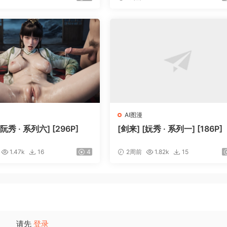
AI图漫
[阮秀 · 系列六] [296P]
[剑来] [妧秀 · 系列一] [186P]
1.47k
16
4
2周前
1.82k
15
请先
登录