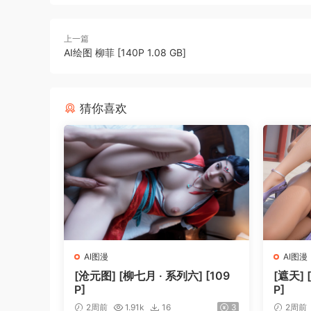
上一篇
AI绘图 柳菲 [140P 1.08 GB]
猜你喜欢
AI图漫
AI图漫
[沧元图] [柳七月 · 系列六] [109
[遮天] 
P]
P]
2周前
1.91k
16
3
2周前