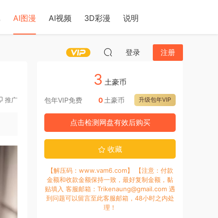
戏
AI图漫
AI视频
3D彩漫
说明
登录
注册
3
土豪币
推广
包年VIP免费
0
土豪币
升级包年VIP
点击检测网盘有效后购买
收藏
【解压码：www.vam6.com】 【注意：付款
金额和收款金额保持一致，最好复制金额，黏
贴填入 客服邮箱：Trikenaung@gmail.com 遇
到问题可以留言至此客服邮箱，48小时之内处
理！