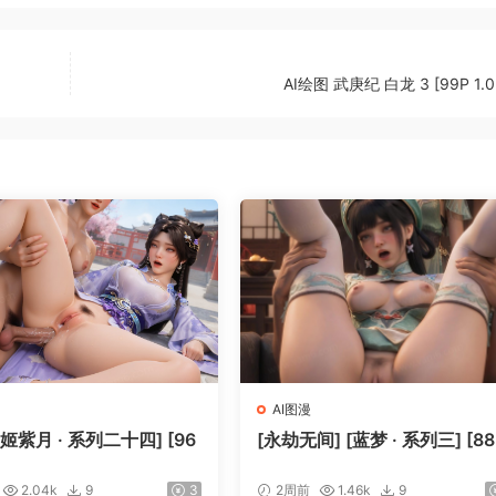
AI绘图 武庚纪 白龙 3 [99P 1.0
AI图漫
[姬紫月 · 系列二十四] [96
[永劫无间] [蓝梦 · 系列三] [88
2.04k
9
3
2周前
1.46k
9