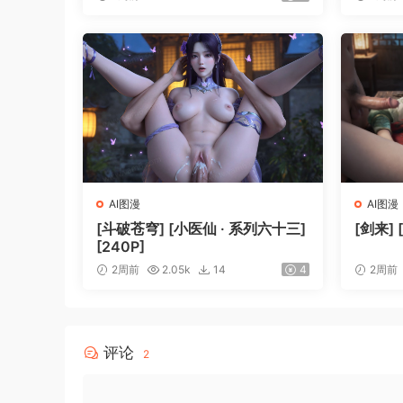
AI图漫
AI图漫
[斗破苍穹] [小医仙 · 系列六十三]
[剑来] 
[240P]
2周前
2.05k
14
4
2周前
评论
2