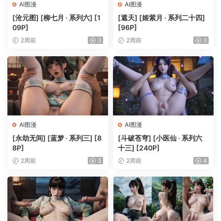
AI图漫
AI图漫
[沧元图] [柳七月 · 系列六] [1
[遮天] [姬紫月 · 系列二十四]
09P]
[96P]
2周前
3
2周前
3
AI图漫
AI图漫
[永劫无间] [蓝梦 · 系列三] [8
[斗破苍穹] [小医仙 · 系列六
8P]
十三] [240P]
2周前
3
2周前
4