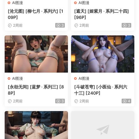
AI图漫
AI图漫
[沧元图] [柳七月 · 系列六] [1
[遮天] [姬紫月 · 系列二十四]
09P]
[96P]
2周前
3
2周前
3
AI图漫
AI图漫
[永劫无间] [蓝梦 · 系列三] [8
[斗破苍穹] [小医仙 · 系列六
8P]
十三] [240P]
2周前
3
2周前
4