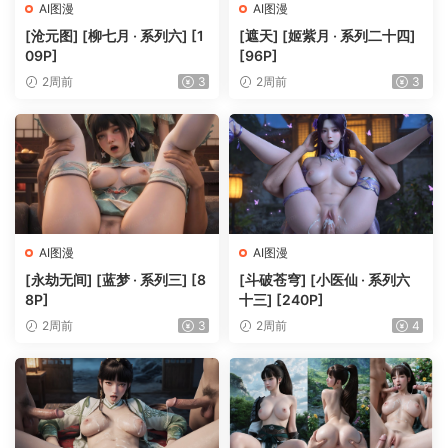
AI图漫
AI图漫
[沧元图] [柳七月 · 系列六] [1
[遮天] [姬紫月 · 系列二十四]
09P]
[96P]
2周前
3
2周前
3
AI图漫
AI图漫
[永劫无间] [蓝梦 · 系列三] [8
[斗破苍穹] [小医仙 · 系列六
8P]
十三] [240P]
2周前
3
2周前
4