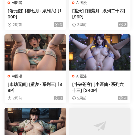
AI图漫
AI图漫
[沧元图] [柳七月 · 系列六] [1
[遮天] [姬紫月 · 系列二十四]
09P]
[96P]
2周前
3
2周前
3
AI图漫
AI图漫
[永劫无间] [蓝梦 · 系列三] [8
[斗破苍穹] [小医仙 · 系列六
8P]
十三] [240P]
2周前
3
2周前
4