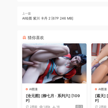
上一篇
AI绘图 紫川 卡丹 2 [67P 246 MB]
猜你喜欢
AI图漫
AI图漫
[沧元图] [柳七月 · 系列六] [109
[遮天] 
P]
P]
2周前
1.85k
16
3
2周前