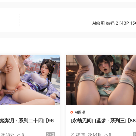
AI绘图 姑妈 2 [43P 15
AI图漫
[姬紫月 · 系列二十四] [96
[永劫无间] [蓝梦 · 系列三] [88
1.96k
9
3
2周前
1.41k
9