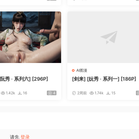
AI图漫
[阮秀 · 系列六] [296P]
[剑来] [妧秀 · 系列一] [186P]
1.42k
16
4
2周前
1.74k
15
请先
登录