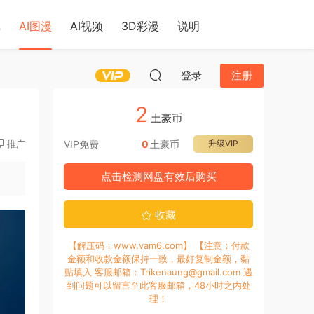
戏
AI图漫
AI视频
3D彩漫
说明
登录
注册
2
土豪币
推广
VIP免费
0
土豪币
升级VIP
点击检测网盘有效后购买
收藏
【解压码：www.vam6.com】 【注意：付款
金额和收款金额保持一致，最好复制金额，黏
贴填入 客服邮箱：Trikenaung@gmail.com 遇
到问题可以留言至此客服邮箱，48小时之内处
理！