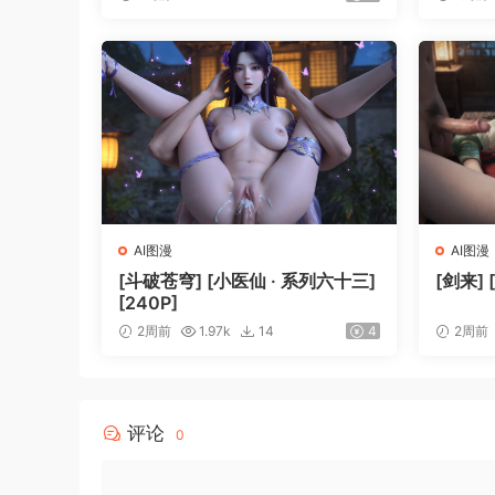
AI图漫
AI图漫
[斗破苍穹] [小医仙 · 系列六十三]
[剑来] 
[240P]
2周前
1.97k
14
4
2周前
评论
0