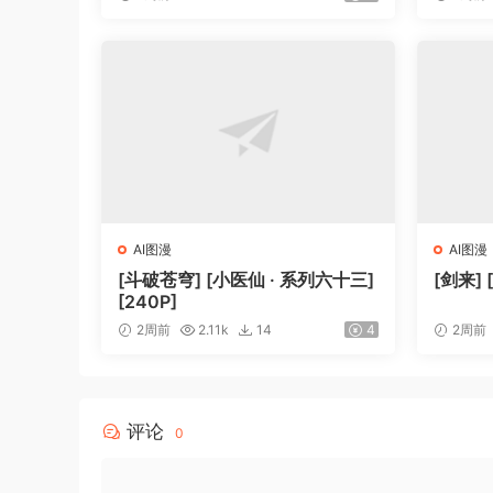
AI图漫
AI图漫
[斗破苍穹] [小医仙 · 系列六十三]
[剑来] 
[240P]
2周前
2.11k
14
4
2周前
评论
0