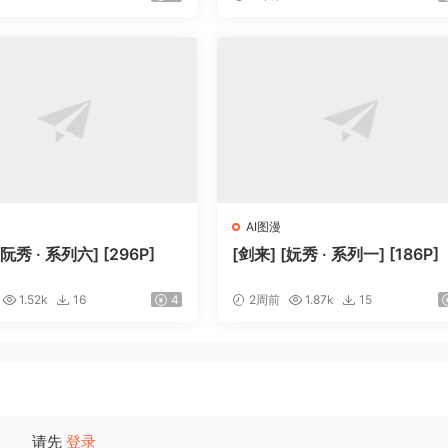
AI图漫
[阮秀 · 系列六] [296P]
[剑来] [妧秀 · 系列一] [186P]
1.52k
16
4
2周前
1.87k
15
请先
登录