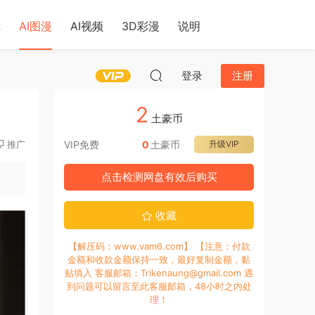
戏
AI图漫
AI视频
3D彩漫
说明
登录
注册
2
土豪币
推广
VIP免费
0
土豪币
升级VIP
点击检测网盘有效后购买
收藏
【解压码：www.vam6.com】 【注意：付款
金额和收款金额保持一致，最好复制金额，黏
贴填入 客服邮箱：Trikenaung@gmail.com 遇
到问题可以留言至此客服邮箱，48小时之内处
理！