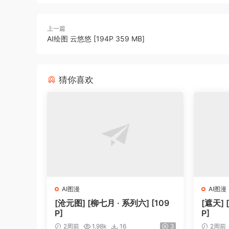
上一篇
AI绘图 云悠悠 [194P 359 MB]
猜你喜欢
AI图漫
AI图漫
[沧元图] [柳七月 · 系列六] [109
[遮天] 
P]
P]
2周前
1.98k
16
3
2周前