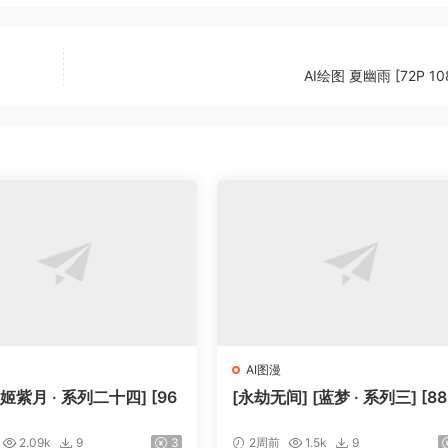
AI绘图 夏幽雨 [72P 10
AI图漫
[姬紫月 · 系列二十四] [96
[永劫无间] [蓝梦 · 系列三] [88
2.09k
9
3
2周前
1.5k
9