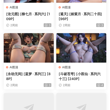
AI图漫
AI图漫
[沧元图] [柳七月 · 系列六] [1
[遮天] [姬紫月 · 系列二十四]
09P]
[96P]
2周前
3
2周前
3
AI图漫
AI图漫
[永劫无间] [蓝梦 · 系列三] [8
[斗破苍穹] [小医仙 · 系列六
8P]
十三] [240P]
2周前
3
2周前
4