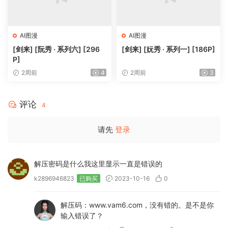
AI图漫
AI图漫
[剑来] [阮秀 · 系列六] [296
[剑来] [妧秀 · 系列一] [186P]
P]
2周前
4
2周前
3
评论
4
请先
登录
解压密码是什么我这里显示一直是错误的
k2896946823
已购买
2023-10-16
0
解压码：www.vam6.com，没有错的。是不是你
输入错误了？