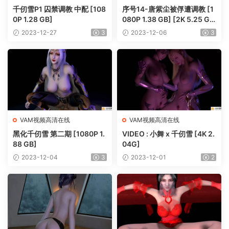
千仞雪P1 囚禁调教 中配 [108
序号14-唐紫尘被俘遭调教 [1
0P 1.28 GB]
080P 1.38 GB] [2K 5.25 G
B]
2023-12-27
3
2023-12-06
3
VAM视频高清在线
VAM视频高清在线
黑化千仞雪 第二期 [1080P 1.
VIDEO : 小舞 x 千仞雪 [4K 2.
88 GB]
04G]
2023-12-04
3
2023-12-01
2