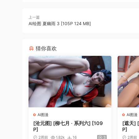
上一篇
AI绘图 夏幽雨 3 [105P 124 MB]
猜你喜欢
AI图漫
AI图漫
[沧元图] [柳七月 · 系列六] [109
[遮天] 
P]
P]
2周前
1.82k
16
3
2周前