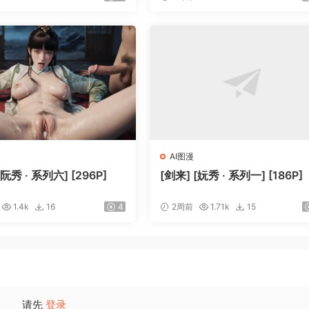
AI图漫
[阮秀 · 系列六] [296P]
[剑来] [妧秀 · 系列一] [186P]
1.4k
16
4
2周前
1.71k
15
请先
登录