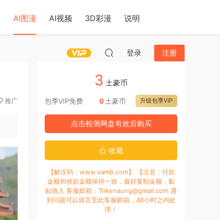
戏
AI图漫
AI视频
3D彩漫
说明
登录
注册
3
土豪币
推广
包季VIP免费
0
土豪币
升级包季VIP
点击检测网盘有效后购买
收藏
【解压码：www.vam6.com】 【注意：付款
金额和收款金额保持一致，最好复制金额，黏
贴填入 客服邮箱：Trikenaung@gmail.com 遇
到问题可以留言至此客服邮箱，48小时之内处
理！