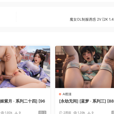
魔女OL制服诱惑 2V [2K 1.4
AI图漫
[姬紫月 · 系列二十四] [96
[永劫无间] [蓝梦 · 系列三] [88
1.93k
9
3
2周前
1.39k
9