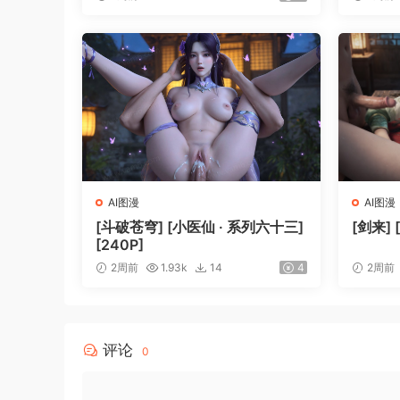
AI图漫
AI图漫
[斗破苍穹] [小医仙 · 系列六十三]
[剑来] 
[240P]
2周前
1.93k
14
4
2周前
评论
0