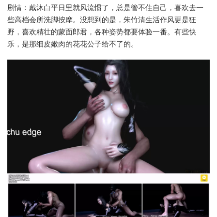
剧情：戴沐白平日里就风流惯了，总是管不住自己，喜欢去一
些高档会所洗脚按摩。没想到的是，朱竹清生活作风更是狂
野，喜欢精壮的蒙面郎君，各种姿势都要体验一番。有些快
乐，是那细皮嫩肉的花花公子给不了的。