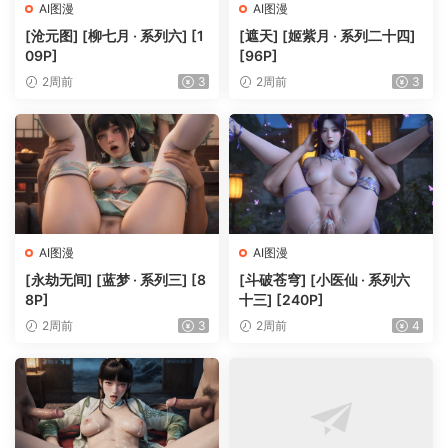
AI图漫
AI图漫
[沧元图] [柳七月 · 系列六] [1
[遮天] [姬紫月 · 系列二十四]
09P]
[96P]
2周前
3
2周前
3
AI图漫
AI图漫
[永劫无间] [蓝梦 · 系列三] [8
[斗破苍穹] [小医仙 · 系列六
8P]
十三] [240P]
2周前
3
2周前
4