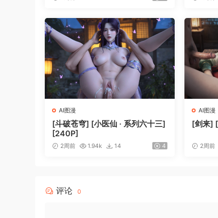
AI图漫
AI图漫
[斗破苍穹] [小医仙 · 系列六十三]
[剑来] 
[240P]
2周前
1.94k
14
4
2周前
评论
0