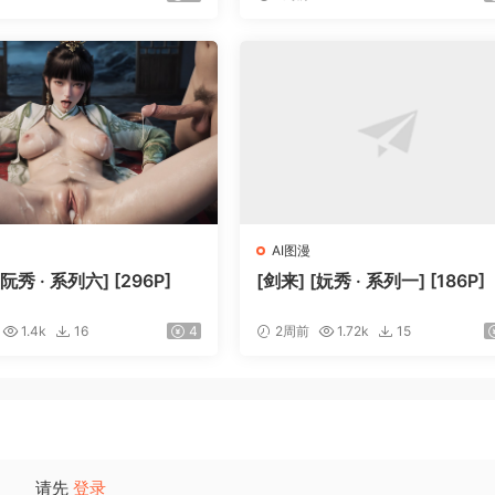
AI图漫
[阮秀 · 系列六] [296P]
[剑来] [妧秀 · 系列一] [186P]
1.4k
16
4
2周前
1.72k
15
请先
登录