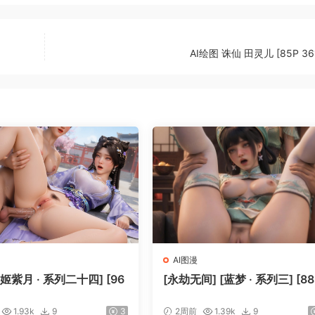
AI绘图 诛仙 田灵儿 [85P 36
AI图漫
[姬紫月 · 系列二十四] [96
[永劫无间] [蓝梦 · 系列三] [88
1.93k
9
3
2周前
1.39k
9