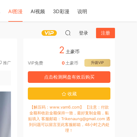
戏
AI图漫
AI视频
3D彩漫
说明
登录
注册
2
土豪币
推广
VIP免费
0
土豪币
升级VIP
点击检测网盘有效后购买
收藏
【解压码：www.vam6.com】 【注意：付款
金额和收款金额保持一致，最好复制金额，黏
贴填入 客服邮箱：Trikenaung@gmail.com 遇
到问题可以留言至此客服邮箱，48小时之内处
理！