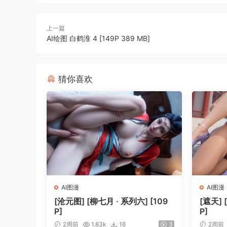
上一篇
AI绘图 白鹤淮 4 [149P 389 MB]
猜你喜欢
AI图漫
AI图漫
[沧元图] [柳七月 · 系列六] [109
[遮天] 
P]
P]
2周前
1.83k
16
3
2周前