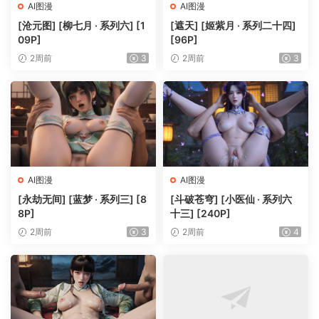
AI图漫
AI图漫
[沧元图] [柳七月 · 系列六] [1
[遮天] [姬紫月 · 系列二十四]
09P]
[96P]
2周前
3
2周前
3
AI图漫
AI图漫
[永劫无间] [蓝梦 · 系列三] [8
[斗破苍穹] [小医仙 · 系列六
8P]
十三] [240P]
2周前
3
2周前
4