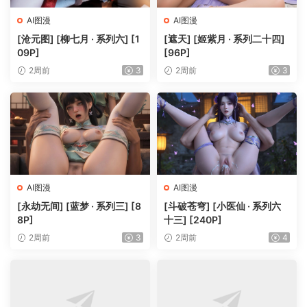
AI图漫
AI图漫
[沧元图] [柳七月 · 系列六] [1
[遮天] [姬紫月 · 系列二十四]
09P]
[96P]
2周前
3
2周前
3
AI图漫
AI图漫
[永劫无间] [蓝梦 · 系列三] [8
[斗破苍穹] [小医仙 · 系列六
8P]
十三] [240P]
2周前
3
2周前
4