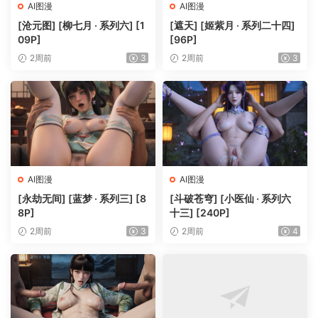
AI图漫
AI图漫
[沧元图] [柳七月 · 系列六] [1
[遮天] [姬紫月 · 系列二十四]
09P]
[96P]
2周前
3
2周前
3
AI图漫
AI图漫
[永劫无间] [蓝梦 · 系列三] [8
[斗破苍穹] [小医仙 · 系列六
8P]
十三] [240P]
2周前
3
2周前
4