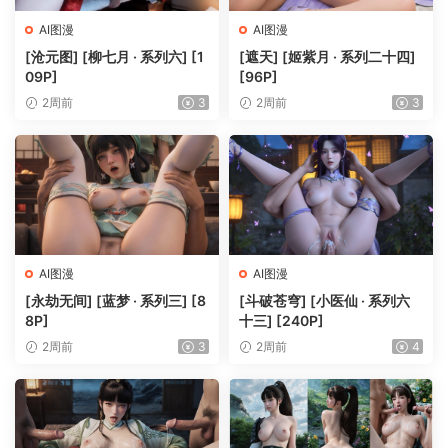
AI图漫
AI图漫
[沧元图] [柳七月 · 系列六] [1
[遮天] [姬紫月 · 系列二十四]
09P]
[96P]
2周前
3
2周前
3
AI图漫
AI图漫
[永劫无间] [蓝梦 · 系列三] [8
[斗破苍穹] [小医仙 · 系列六
8P]
十三] [240P]
2周前
3
2周前
4