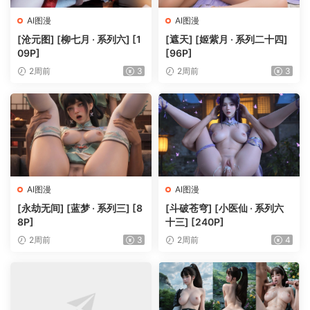
AI图漫
AI图漫
[沧元图] [柳七月 · 系列六] [1
[遮天] [姬紫月 · 系列二十四]
09P]
[96P]
2周前
3
2周前
3
AI图漫
AI图漫
[永劫无间] [蓝梦 · 系列三] [8
[斗破苍穹] [小医仙 · 系列六
8P]
十三] [240P]
2周前
3
2周前
4