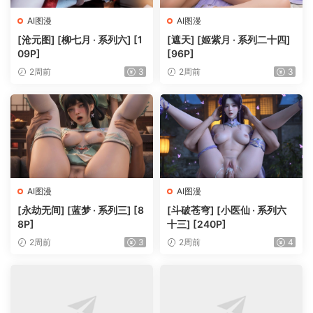
AI图漫
AI图漫
[沧元图] [柳七月 · 系列六] [1
[遮天] [姬紫月 · 系列二十四]
09P]
[96P]
2周前
3
2周前
3
AI图漫
AI图漫
[永劫无间] [蓝梦 · 系列三] [8
[斗破苍穹] [小医仙 · 系列六
8P]
十三] [240P]
2周前
3
2周前
4