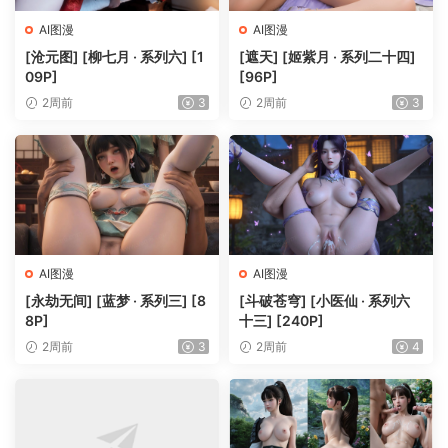
AI图漫
AI图漫
[沧元图] [柳七月 · 系列六] [1
[遮天] [姬紫月 · 系列二十四]
09P]
[96P]
2周前
3
2周前
3
AI图漫
AI图漫
[永劫无间] [蓝梦 · 系列三] [8
[斗破苍穹] [小医仙 · 系列六
8P]
十三] [240P]
2周前
3
2周前
4