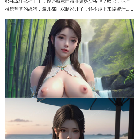
都骚成什么样子了，你还愿意而得罪萧炎少爷吗？哈哈，你个
相貌堂堂的舔狗，薰儿都把双腿岔开了，还不跪下来舔蜜汁……