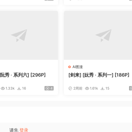
AI图漫
[阮秀 · 系列六] [296P]
[剑来] [妧秀 · 系列一] [186P]
1.33k
16
4
2周前
1.61k
15
请先
登录