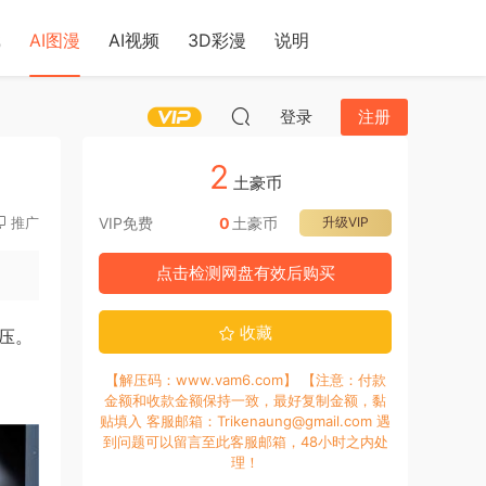
戏
AI图漫
AI视频
3D彩漫
说明
登录
注册
2
土豪币
推广
VIP免费
0
土豪币
升级VIP
点击检测网盘有效后购买
收藏
压。
【解压码：www.vam6.com】 【注意：付款
金额和收款金额保持一致，最好复制金额，黏
贴填入 客服邮箱：Trikenaung@gmail.com 遇
到问题可以留言至此客服邮箱，48小时之内处
理！