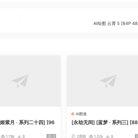
AI绘图 云霄 5 [84P 48
AI图漫
[姬紫月 · 系列二十四] [96
[永劫无间] [蓝梦 · 系列三] [88
1.78k
9
3
2周前
1.32k
9