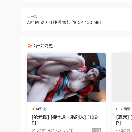
上一篇
AI绘图 逆天邪神 蓝雪若 [105P 450 MB]
猜你喜欢
AI图漫
AI图漫
[沧元图] [柳七月 · 系列六] [109
[遮天] 
P]
P]
2周前
1.72k
16
3
2周前