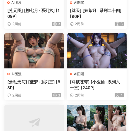
AI图漫
AI图漫
[沧元图] [柳七月 · 系列六] [1
[遮天] [姬紫月 · 系列二十四]
09P]
[96P]
2周前
3
2周前
3
AI图漫
AI图漫
[永劫无间] [蓝梦 · 系列三] [8
[斗破苍穹] [小医仙 · 系列六
8P]
十三] [240P]
2周前
3
2周前
4