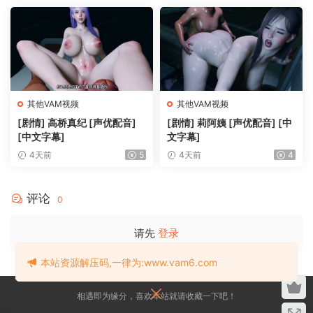
其他VAM视频
其他VAM视频
[剧情] 高桥真纪 [声优配音]
[剧情] 莉阿姨 [声优配音] [中
[中文字幕]
文字幕]
4天前
5
4天前
4
评论
0
请先
登录
本站资源解压码,一律为:www.vam6.com
相遇即为缘分，喜欢本站就请收藏一下吧！