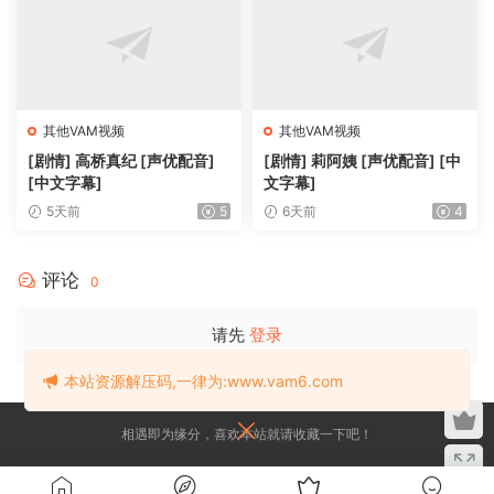
其他VAM视频
其他VAM视频
[剧情] 高桥真纪 [声优配音]
[剧情] 莉阿姨 [声优配音] [中
[中文字幕]
文字幕]
5天前
5
6天前
4
评论
0
请先
登录
本站资源解压码,一律为:www.vam6.com
相遇即为缘分，喜欢本站就请收藏一下吧！