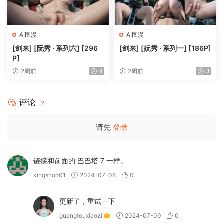
AI图漫
AI图漫
[剑来] [阮秀 · 系列六] [296
[剑来] [妧秀 · 系列一] [186P]
P]
2周前
4
2周前
3
评论
2
请先
登录
链接和前面的 巴巴塔 7 一样。
kingshoo01
2024-07-08
0
更新了，重试一下
guangtouxiaozi
2024-07-09
0