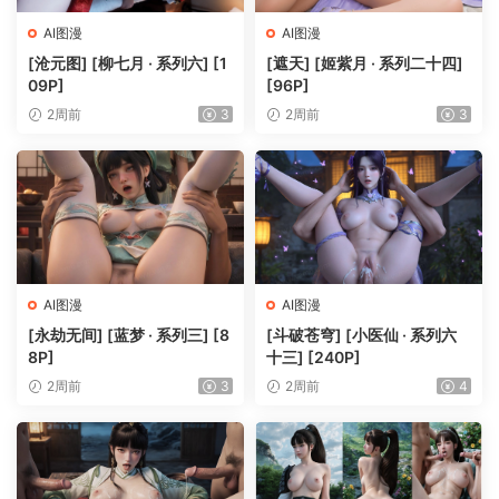
AI图漫
AI图漫
[沧元图] [柳七月 · 系列六] [1
[遮天] [姬紫月 · 系列二十四]
09P]
[96P]
2周前
3
2周前
3
AI图漫
AI图漫
[永劫无间] [蓝梦 · 系列三] [8
[斗破苍穹] [小医仙 · 系列六
8P]
十三] [240P]
2周前
3
2周前
4