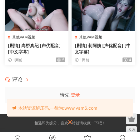
其他VAM视频
其他VAM视频
[剧情] 高桥真纪 [声优配音]
[剧情] 莉阿姨 [声优配音] [中
[中文字幕]
文字幕]
1周前
5
1周前
4
评论
0
请先
登录
本站资源解压码,一律为:www.vam6.com
相遇即为缘分，喜欢本站就请收藏一下吧！