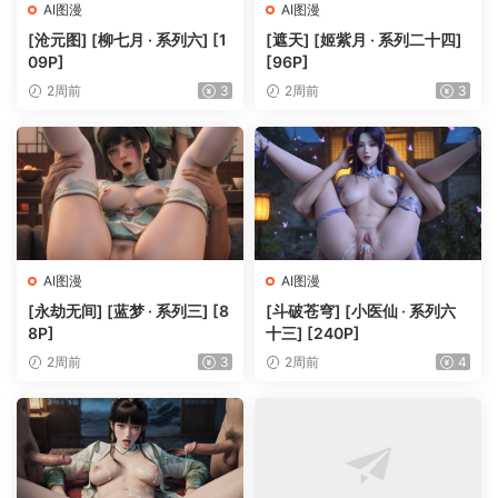
AI图漫
AI图漫
[沧元图] [柳七月 · 系列六] [1
[遮天] [姬紫月 · 系列二十四]
09P]
[96P]
2周前
3
2周前
3
AI图漫
AI图漫
[永劫无间] [蓝梦 · 系列三] [8
[斗破苍穹] [小医仙 · 系列六
8P]
十三] [240P]
2周前
3
2周前
4