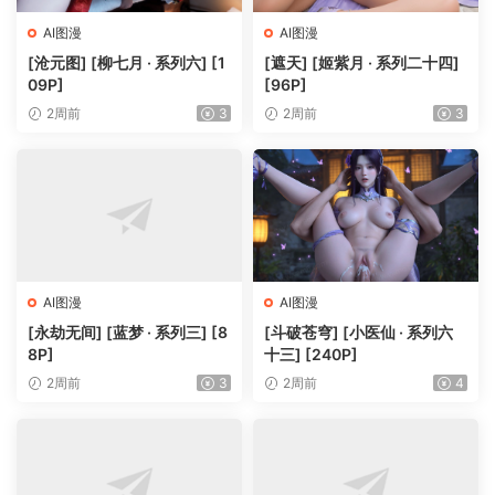
AI图漫
AI图漫
[沧元图] [柳七月 · 系列六] [1
[遮天] [姬紫月 · 系列二十四]
09P]
[96P]
2周前
3
2周前
3
AI图漫
AI图漫
[永劫无间] [蓝梦 · 系列三] [8
[斗破苍穹] [小医仙 · 系列六
8P]
十三] [240P]
2周前
3
2周前
4