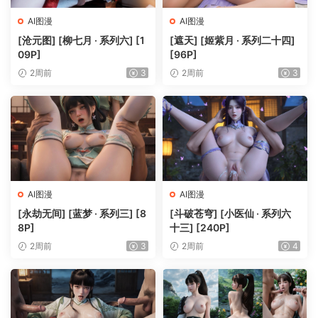
AI图漫
AI图漫
[沧元图] [柳七月 · 系列六] [1
[遮天] [姬紫月 · 系列二十四]
09P]
[96P]
2周前
3
2周前
3
AI图漫
AI图漫
[永劫无间] [蓝梦 · 系列三] [8
[斗破苍穹] [小医仙 · 系列六
8P]
十三] [240P]
2周前
3
2周前
4