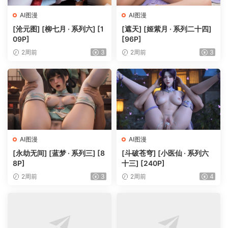
AI图漫
AI图漫
[沧元图] [柳七月 · 系列六] [1
[遮天] [姬紫月 · 系列二十四]
09P]
[96P]
2周前
3
2周前
3
AI图漫
AI图漫
[永劫无间] [蓝梦 · 系列三] [8
[斗破苍穹] [小医仙 · 系列六
8P]
十三] [240P]
2周前
3
2周前
4