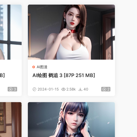
AI图漫
B]
‎AI绘图 鹤追 3 [87P 251 MB]
3
2024-01-15
2.58k
40
2