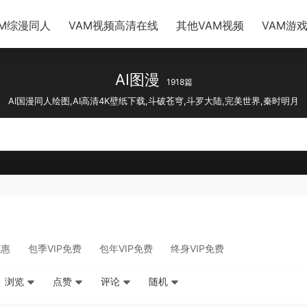
AM综漫同人
VAM视频高清在线
其他VAM视频
VAM游
AI图漫
1918篇
AI国漫同人绘图,AI高清4K壁纸下载,斗破苍穹,斗罗大陆,完美世界,秦时明月
优惠
包季VIP免费
包年VIP免费
终身VIP免费
浏览
点赞
评论
随机