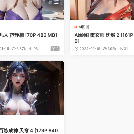
AI图漫
凡人 范静梅 [70P 486 MB]
AI绘图 堕玄师 沈燃 2 [161P
B]
01-15
6.37k
93
2
2024-01-15
1.92k
31
百炼成神 天穹 4 [179P 840